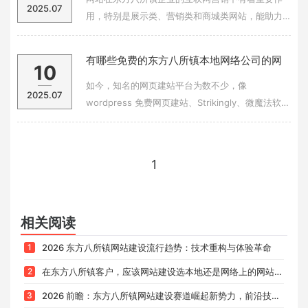
2025.07
标
用，特别是展示类、营销类和商城类网站，能助力
商家引流获客、提高转化。其实，制作这些网站并
不复杂，即使是不懂技术的新手也能完成。今天就
有哪些免费的东方八所镇本地网络公司的网
10
以这 3 种网站为例，教你企业网站的制作方法：1、
页建站软件？其中哪款比较好用呢？
展示网站制作首先，要找一个合适且靠谱的建站
如今，知名的网页建站平台为数不少，像
2025.07
wordpress 免费网页建站、Strikingly、微魔法软硬
件平台免费建站等都在其列。各类建站平台的兴
起，让新手也能相对轻松便捷地搭建自己的网站，
无需再去学习代码知识。不过，这些建站平台之间
1
的差异其实很大。新手要是想搭建一个高
相关阅读
1
2026 东方八所镇网站建设流行趋势：技术重构与体验革命
2
在东方八所镇客户，应该网站建设选本地还是网络上的网站建设公司？优缺点全解析
3
2026 前瞻：东方八所镇网站建设赛道崛起新势力，前沿技术赋能下的品牌优选