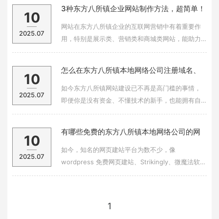
建设起来就比较顺利了，那么网站的前期准备工作
3种东方八所镇企业网站制作方法，超简单！
10
包括那些流程呢？一、网站定位：不同行业的商业
网站可以有不同的类型和风格。 企业网站建设的目
网站在东方八所镇企业的互联网营销中有着重要作
2025.07
标
用，特别是展示类、营销类和商城类网站，能助力
商家引流获客、提高转化。其实，制作这些网站并
不复杂，即使是不懂技术的新手也能完成。今天就
怎么在东方八所镇本地网络公司注册域名、
10
以这 3 种网站为例，教你企业网站的制作方法：1、
建立网站？
展示网站制作首先，要找一个合适且靠谱的建站
如今东方八所镇网站建设已不再是高门槛的事情，
2025.07
即便你是没有资金、不懂技术的新手，也能拥有自
己的网站。但要建站，离不开域名、空间（服务
器）和网页这三样东西。今天就来给大家科普一
有哪些免费的东方八所镇本地网络公司的网
10
下，在建站时该如何处理这三方面的问题。1. 怎么
页建站软件？其中哪款比较好用呢？
注册域名什么是域名呢？你可以把域名看作是网站
如今，知名的网页建站平台为数不少，像
2025.07
的网
wordpress 免费网页建站、Strikingly、微魔法软硬
件平台免费建站等都在其列。各类建站平台的兴
起，让新手也能相对轻松便捷地搭建自己的网站，
无需再去学习代码知识。不过，这些建站平台之间
1
的差异其实很大。新手要是想搭建一个高