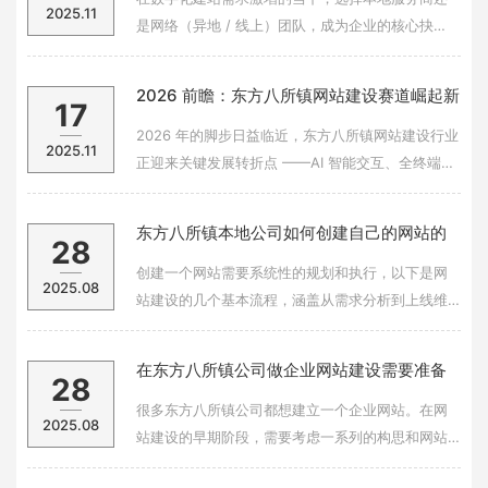
2025.11
是网络（异地 / 线上）团队，成为企业的核心抉
择。两者各有优劣，需结合业务需求精准匹配。本
地建站的核心优势在于 “近距离服务”。面对面沟通
2026 前瞻：东方八所镇网站建设赛道崛起新
17
能减少需求偏差，快速响应调整，尤其适合需频繁
势力，前沿技术赋能下的品牌优选
对接的项目。本地团队深谙区域市场特性，可融入
2026 年的脚步日益临近，东方八所镇网站建设行业
2025.11
正迎来关键发展转折点 ——AI 智能交互、全终端跨
端适配、数据驱动决策等前沿技术加速渗透市场，
企业对建站服务的 “技术前沿性” 与 “需求定制化” 要
东方八所镇本地公司如何创建自己的网站的
28
求愈发严苛。在此背景下，一批兼具创新魄力与市
步骤和方法
场洞察力的新兴黑马企业强
创建一个网站需要系统性的规划和执行，以下是网
2025.08
站建设的几个基本流程，涵盖从需求分析到上线维
护的完整周期：1. 明确网站目标与需求分析核心目
标：确定网站用途（展示、销售、资讯、社交
在东方八所镇公司做企业网站建设需要准备
28
等）、目标用户群体及核心功能（如在线下单、会
什么前期工作？
员系统、互动沟通）。需求文档：梳理具体需求，
很多东方八所镇公司都想建立一个企业网站。在网
2025.08
例如页
站建设的早期阶段，需要考虑一系列的构思和网站
布局设计。如前期做好网站架建的构思的话、网站