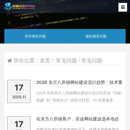
软件相关问题
建站相关问题
所在位置：
首页
常见问题
常见问题
2026 东方八所镇网站建设流行趋势：技术重
17
构与体验革命
2026 年的东方八所镇网站建设行业正经历从 “功能
2025.11
搭建” 到 “智能生态” 的范式转型。AI 深度渗透、三
维交互普及、跨端体验升级等趋势，推动建站服务
向更智能、更沉浸、更高效的方向迈进，成为企业
在东方八所镇客户，应该网站建设选本地还
17
数字化竞争的核心抓手。AI 驱动的智能交互成为标
是网络上的网站建设公司？优缺点全解析
配。集成 TensorF
在数字化建站需求激增的当下，选择本地服务商还